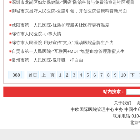
深圳市龙岗区妇幼保健院-“两癌”防治科普与免费筛查进社区项目
聊城市东昌府人民医院-党建引领，开创医院健康科普新局面
咸阳市第一人民医院-优质护理服务让医疗更有温度
绵竹市人民医院-小事大情
绵竹市人民医院-用好宣传“支点” 撬动医院品牌生产力
自贡市第一人民医院-“互联网+MDT”智慧血糖管理甜蜜人生
常州市第一人民医院-像呼吸一样自由
388
首页
上一页
1
2
3
4
5
6
7
8
9
10
下一
站内搜索：
关于我们
中欧国际医院管理中心主办 中国生
联系电话:010
北京