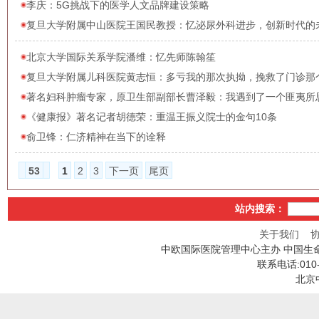
李庆：5G挑战下的医学人文品牌建设策略
复旦大学附属中山医院王国民教授：忆泌尿外科进步，创新时代的
北京大学国际关系学院潘维：忆先师陈翰笙
复旦大学附属儿科医院黄志恒：多亏我的那次执拗，挽救了门诊那
著名妇科肿瘤专家，原​卫生部副部长曹泽毅：我遇到了一个匪夷所
《健康报》著名记者胡德荣：重温王振义院士的金句10条
俞卫锋：仁济精神在当下的诠释
53
1
2
3
下一页
尾页
站内搜索：
关于我们
中欧国际医院管理中心主办 中国生
联系电话:010
北京