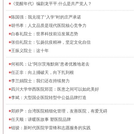
《觉醒年代》编剧龙平平:什么是共产党人？
陈国强：我兑现了“入学”时的庄严承诺
​胡书孝：人文品质是现代医院核心竞争力
白春礼院士：世界科技前沿发展态势
张伯礼院士：弘扬抗疫精神，坚定文化自信
王振义院士：这十年
何裕民：让“阿尔茨海默病”患者优雅地老去
任正非：向上捅破天，向下扎到根
李兰娟院士：我们还在持续努力
四川大学华西医院​郑芸：医患之间可以如此美好
李斌：大型国企医院转型中公益品牌打造
郑婷尹：台湾医院精细化管理，友善医院，有爱无碍
任天顺：讲暖医故事 塑医院品牌
钮骏：新时代医院学雷锋和志愿服务的实践