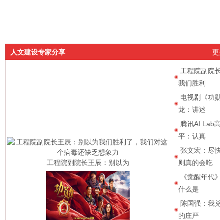
人文建设专家分享
更
工程院副院
我们胜利
电视剧《功
龙：讲述
腾讯AI La
平：认真
张文宏：尽
工程院副院长王辰：别以为
则真的会吃
《觉醒年代》
什么是
陈国强：我兑
的庄严