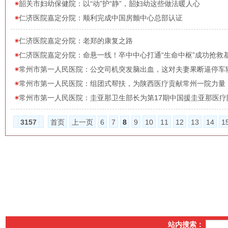
韶关市妇幼保健院：以“动”护“静”，韶妇幼这些做法暖人心
仁济医院嘉定分院：顺利完成中国房颤中心总部认证
仁济医院嘉定分院：老郑的康复之路
仁济医院嘉定分院：命悬一线！卒中中心打通“生命中枢”成功抢救
常州市第一人民医院：公交司机突发脑出血，这对夫妻果断逼停车
常州市第一人民医院：组团式帮扶，为陕西医疗贡献常州一院力量
常州市第一人民医院：圭亚那卫生部长为第17期中国援圭亚那医疗
3157
首页
上一页
6
7
8
9
10
11
12
13
14
1
站内搜索：