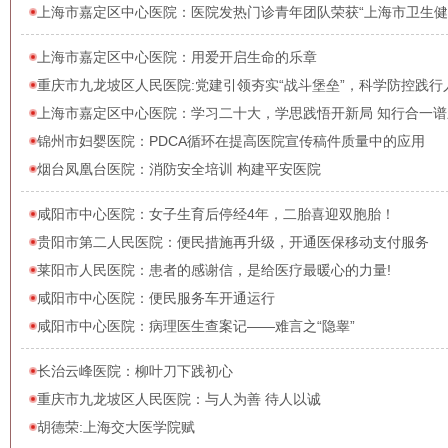
上海市嘉定区中心医院：医院发热门诊青年团队荣获“上海市卫生健
上海市嘉定区中心医院：用爱开启生命的乐章
​重庆市九龙坡区人民医院:党建引领夯实“战斗堡垒”，科学防控践行
上海市嘉定区中心医院：学习二十大，学思践悟开新局 知行合一谱
锦州市妇婴医院：PDCA循环在提高医院宣传稿件质量中的应用
烟台凤凰台医院：消防安全培训 构建平安医院
咸阳市中心医院：女子生育后停经4年，二胎喜迎双胞胎！
贵阳市第二人民医院：便民措施再升级，开通医保移动支付服务
莱阳市人民医院：患者的感谢信，是给医疗最暖心的力量!
咸阳市中心医院：便民服务车开通运行
咸阳市中心医院：病理医生查案记——难言之“隐睾”
长治云峰医院：柳叶刀下践初心
重庆市九龙坡区人民医院：与人为善 待人以诚
胡德荣:上海交大医学院赋