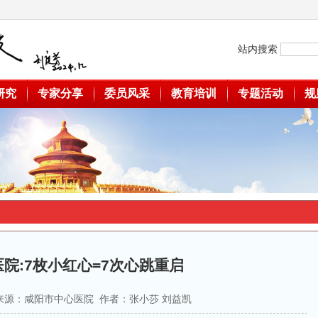
站内搜索
研究
专家分享
委员风采
教育培训
专题活动
规
院:7枚小红心=7次心跳重启
01 来源：咸阳市中心医院 作者：张小莎 刘益凯