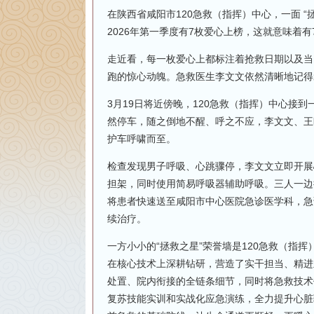
在陕西省咸阳市120急救（指挥）中心，一面 
2026年第一季度有7枚爱心上榜，这就意味着
走近看，每一枚爱心上都标注着抢救日期以及当
跑的惊心动魄。急救医生李文文依然清晰地记得
3月19日将近傍晚，120急救（指挥）中心接
然停车，随之倒地不醒、呼之不应，李文文、王
护车呼啸而至。
检查发现男子呼吸、心跳骤停，李文文立即开展
担架，同时使用简易呼吸器辅助呼吸。三人一边
将患者快速送至咸阳市中心医院急诊医学科，急
续治疗。
一方小小的“拯救之星”荣誉墙是120急救（指
在核心技术上深耕钻研，营造了实干担当、精进
处置、院内衔接的全链条细节，同时将急救技术
复苏技能实训和实战化应急演练，全力提升心脏