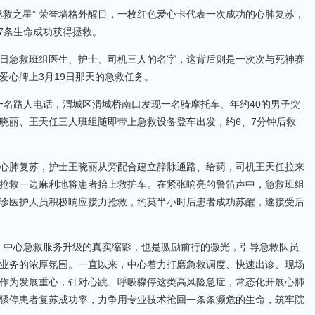
“拯救之星” 荣誉墙格外醒目，一枚红色爱心卡代表一次成功的心肺复苏，
有7条生命成功获得拯救。
日急救班组医生、护士、司机三人的名字，这背后则是一次次与死神赛
爱心牌上3月19日那天的急救任务。
到一名路人电话，渭城区渭城桥南口发现一名骑摩托车、年约40的男子突
晓丽、王天任三人班组随即带上急救设备登车出发，约6、7分钟后救
心肺复苏，护士王晓丽从旁配合建立静脉通路、给药，司机王天任拉来
抢救一边麻利地将患者抬上救护车。在紧张响亮的警笛声中，急救班组
诊医护人员积极响应接力抢救，约莫半小时后患者成功苏醒，遂接受后
挥）中心急救服务升级的真实缩影，也是激励前行的微光，引导急救队员
业务的浓厚氛围。一直以来，中心着力打磨急救调度、快速出诊、现场
作为发展重心，针对心跳、呼吸骤停这类高风险急症，常态化开展心肺
骤停患者复苏成功率，力争用专业技术抢回一条条濒危的生命，筑牢院