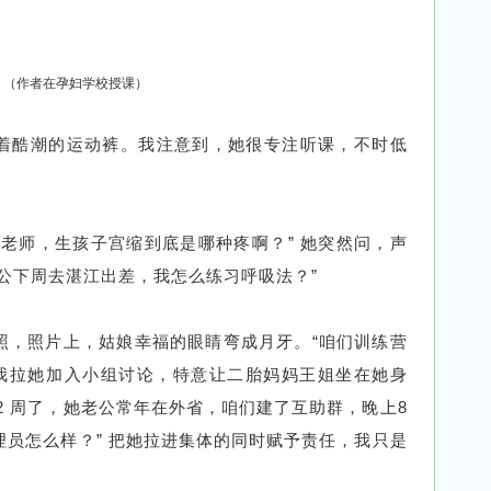
（作者在孕妇学校授课）
着酷潮的运动裤。我注意到，她很专注听课，不时低
老师，生孩子宫缩到底是哪种疼啊？” 她突然问，声
公下周去湛江出差，我怎么练习呼吸法？”
照，照片上，姑娘幸福的眼睛弯成月牙。“咱们训练营
 我拉她加入小组讨论，特意让二胎妈妈王姐坐在她身
32 周了，她老公常年在外省，咱们建了互助群，晚上8
员怎么样？” 把她拉进集体的同时赋予责任，我只是