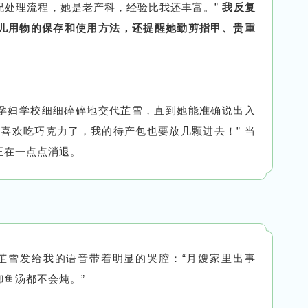
况处理流程，她是老产科，经验比我还丰富。”
我反复
儿用物的保存和使用方法，还提醒她勤剪指甲、贵重
孕妇学校细细碎碎地交代芷雪，直到她能准确说出入
喜欢吃巧克力了，我的待产包也要放几颗进去！” 当
正在一点点消退。
，芷雪发给我的语音带着明显的哭腔：“月嫂家里出事
鱼汤都不会炖。”