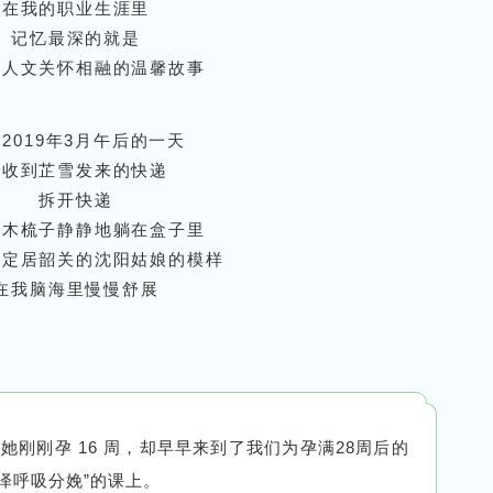
在我的职业生涯里
记忆最深的就是
和人文关怀相融的温馨故事
2019年3月午后的一天
我收到芷雪发来的快递
拆开快递
桃木梳子静静地躺在盒子里
位定居韶关的沈阳姑娘的模样
在我脑海里慢慢舒展
她刚刚孕 16 周，却早早来到了我们为孕满28周后的
泽呼吸分娩”的课上。