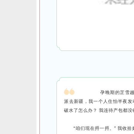
孕晚期的芷雪
派去新疆，我一个人住怕半夜发动
破水了怎么办？ 我连待产包都没
“咱们现在捋一捋。” 我收