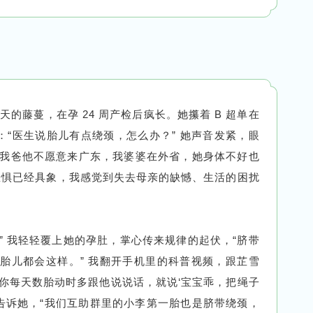
天的藤蔓，在孕 24 周产检后疯长。她攥着 B 超单在
“医生说胎儿有点绕颈，怎么办？” 她声音发紧，眼
，我爸他不愿意来广东，我婆婆在外省，她身体不好也
恐惧已经具象，我感觉到失去母亲的缺憾、生活的困扰
” 我轻轻覆上她的孕肚，掌心传来规律的起伏，“脐带
的胎儿都会这样。” 我翻开手机里的科普视频，跟芷雪
你每天数胎动时多跟他说说话，就说‘宝宝乖，把绳子
我告诉她，“我们互助群里的小李第一胎也是脐带绕颈，