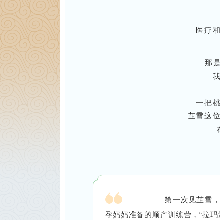
医疗
那是
一把
芷雪这
第一次见芷雪，
孕妈妈准备的顺产训练营，“拉玛