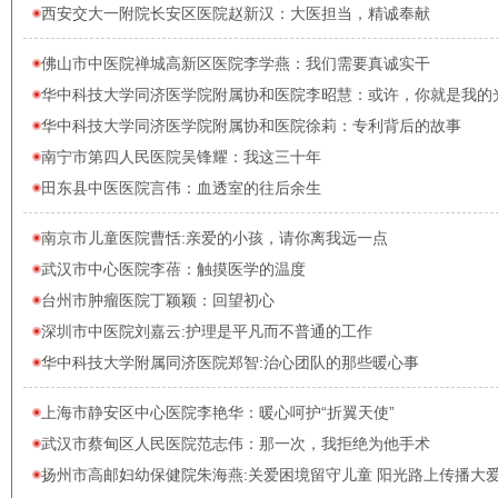
西安交大一附院长安区医院赵新汉：大医担当，精诚奉献
佛山市中医院禅城高新区医院李学燕：我们需要真诚实干
华中科技大学同济医学院附属协和医院李昭慧：或许，你就是我的
华中科技大学同济医学院附属协和医院徐莉：专利背后的故事
南宁市第四人民医院吴锋耀：我这三十年
田东县中医医院言伟：血透室的往后余生
南京市儿童医院曹恬:亲爱的小孩，请你离我远一点
武汉市中心医院李蓓：触摸医学的温度
台州市肿瘤医院丁颖颖：回望初心
深圳市中医院刘嘉云:护理是平凡而不普通的工作
华中科技大学附属同济医院郑智:治心团队的那些暖心事
上海市静安区中心医院李艳华：暖心呵护“折翼天使”
武汉市蔡甸区人民医院范志伟：那一次，我拒绝为他手术
扬州市高邮妇幼保健院朱海燕:关爱困境留守儿童 阳光路上传播大