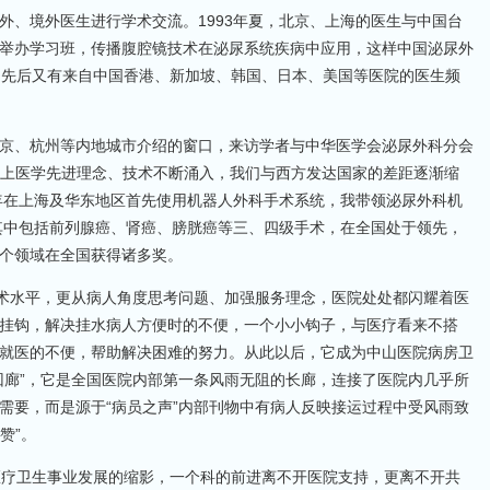
外、境外医生进行学术交流。1993年夏，北京、上海的医生与中国台
举办学习班，传播腹腔镜技术在泌尿系统疾病中应用，这样中国泌尿外
，先后又有来自中国香港、新加坡、韩国、日本、美国等医院的医生频
京、杭州等内地城市介绍的窗口，来访学者与中华医学会泌尿外科分会
界上医学先进理念、技术不断涌入，我们与西方发达国家的差距逐渐缩
9年在上海及华东地区首先使用机器人外科手术系统，我带领泌尿外科机
，其中包括前列腺癌、肾癌、膀胱癌等三、四级手术，在全国处于领先，
个领域在全国获得诸多奖。
技术水平，更从病人角度思考问题、加强服务理念，医院处处都闪耀着医
挂钩，解决挂水病人方便时的不便，一个小小钩子，与医疗看来不搭
就医的不便，帮助解决困难的努力。从此以后，它成为中山医院病房卫
回廊”，它是全国医院内部第一条风雨无阻的长廊，连接了医院内几乎所
需要，而是源于“病员之声”内部刊物中有病人反映接运过程中受风雨致
赞”。
医疗卫生事业发展的缩影，一个科的前进离不开医院支持，更离不开共