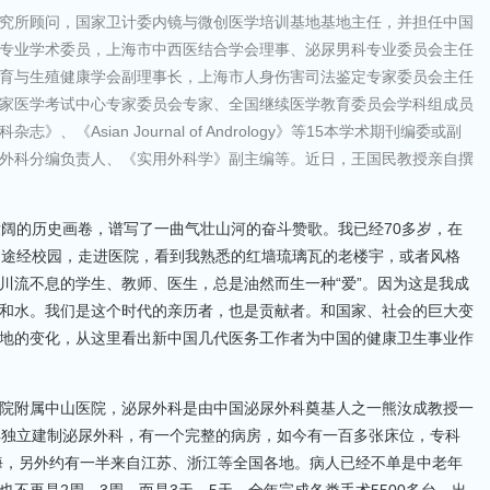
究所顾问，国家卫计委内镜与微创医学培训基地基地主任，并担任中国
专业学术委员，上海市中西医结合学会理事、泌尿男科专业委员会主任
育与生殖健康学会副理事长，上海市人身伤害司法鉴定专家委员会主任
家医学考试中心专家委员会专家、全国继续医学教育委员会学科组成员
Asian Journal of Andrology》等15本学术期刊编委或副
外科分编负责人、《实用外科学》副主编等。近日，王国民教授亲自撰
壮阔的历史画卷，谱写了一曲气壮山河的奋斗赞歌。我已经70多岁，在
常途经校园，走进医院，看到我熟悉的红墙琉璃瓦的老楼宇，或者风格
川流不息的学生、教师、医生，总是油然而生一种“爱”。因为这是我成
和水。我们是这个时代的亲历者，也是贡献者。和国家、社会的巨大变
地的变化，从这里看出新中国几代医务工作者为中国的健康卫生事业作
院附属中山医院，泌尿外科是由中国泌尿外科奠基人之一熊汝成教授一
早独立建制泌尿外科，有一个完整的病房，如今有一百多张床位，专科
上海，另外约有一半来自江苏、浙江等全国各地。病人已经不单是中老年