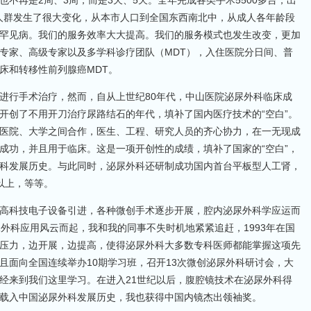
不再是2周、3周，而是3天、5天。全年完成各类手术5500多台，出
务人群发生了很大变化，从本市人口到全国东西南北中，从成人各年龄段
罕见病。我们的服务效率大大提高。我们的服务模式也发生改变，更加
专家、高级专家以及多学科诊疗团队（MDT），入住医院分日间、普
床和转移性前列腺癌MDT。
进行手术治疗，然而，自从上世纪80年代，中山医院泌尿外科临床成
开创了不用开刀治疗尿路结石的年代，填补了国内医疗技术的“空白”。
医院、大学之间合作，医生、工程、研究人员的齐心协力，在一无现成
成功，并且用于临床。这是一项开创性的成绩，填补了国家的“空白”，
科发展历史。与此同时，泌尿外科还研制成功国内首台平板型人工肾，
以上，等等。
高科技电子设备引进，各种微创手术逐步开展，腔内泌尿外科学应运而
外科应用风云而起，我和我的同事不失时机地紧紧追赶，1993年在国
压力，边开展，边提高，使得泌尿外科大多数专科医师都能掌握这项先
且面向全国连续举办10期学习班，召开13次微创泌尿外科研讨会，大
经来到我们这里学习。在进入21世纪以后，腹腔镜技术在泌尿外科得
载入中国泌尿外科发展历史，我也获得中国内镜杰出领袖奖。