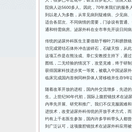
人，很多已年近花甲，甚至百岁老人。住院天数也
院病人达5600多人。因此，70年来我们的服
到以老人为多数，从常见病到疑难病、少见病、
适合各层次、不同病情的需要，门诊设有普通、
通和特需病房。泌尿外科在全市率先开设日间病
传统的泌尿外科医生主要借助于柳叶刀和膀胱镜
功完成肾结石体外冲击波碎石，石破天惊，从此
这项工作是在熊汝成、章仁安教授主持下，通过
图纸，二无经验的情况下，攻坚克难，终于研制
获得国家科技进步奖一等奖，被载入中国泌尿外
临床完成国内首例同种异体人肾移植并生存9年
随着改革开放的进程，国内外交流增多，先进的
生。上世纪90年代初，国际上腹腔镜技术在泌尿
内率先开展、研究和推广。我们不仅克服困难和
进技术，改变泌尿外科传统的开放手术方式，而
约有上千名医生参加，国内许多学科带头人都曾
到广泛认可，这项腹腔镜技术在泌尿外科应用被