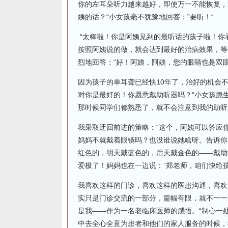
你的左耳朵听力越来越好，即使万一不能恢复，
姨的话？“小女孩毫不犹豫地回答：”要听！“
“太棒啦！你是阿姨见到的最听话的孩子啦！你
按照阿姨说的做，就会达到最好的治病效果，等
烈地回答：“好！阿姨，阿姨，您的眼睛也是双
因为孩子的单耳聋已经快10年了，治好的机会
对你是最好的！你愿意戴助听器吗？“小女孩脆
那时候同学们都熟悉了，就不会注意到我的助听
我采取迂回前进的策略：“这个，阿姨可以答应
妈妈不就戴着眼镜吗？也没谁说她啥呀。告诉你
红色的，明天戴蓝色的，后天戴金色的——戴助
爱极了！妈妈也在一边说：”郑老师，咱们快给孩
我喜欢这样的门诊，喜欢这样的医患沟通，喜欢
实只是门诊交流的一部分，篇幅有限，就不一一
是我——作为一名老临床医师的感悟。“制心一
中去全心全意为患者和他们的家人服务的时候，