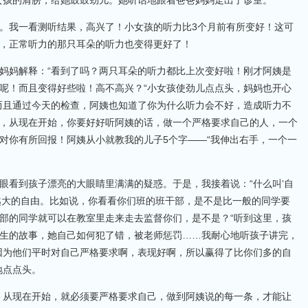
女孩的肩膀，给她鼓鼓劲儿。她听话地跟着爸爸妈妈走出了诊室。
。我一看测听结果，高兴了！小女孩的听力比3个月前有所变好！这可
，正常听力的那只耳朵的听力也变得更好了！
妈妈解释：“看到了吗？两只耳朵的听力都比上次变好啦！刚才阿姨是
呢！而且变得好些啦！高不高兴？“小女孩使劲儿点点头，妈妈也开心
而且通过今天的检查，阿姨也知道了你为什么听力会不好，造成听力不
，从现在开始，你要好好听阿姨的话，做一个严格要求自己的人，一个
对你有所回报！阿姨从小就教我的儿子5个字——“我伸出右手，一个一
眼看到孩子漂亮的大眼睛里满满的疑惑。于是，我接着说：“什么叫‘自
越大的自由。比如说，你看看你们班的班干部，是不是比一般的同学要
部的同学就可以在教室里走来走去监督你们，是不是？“听到这里，孩
生的故事，她自己如何犯了错，被老师惩罚……我耐心地听孩子讲完，
因为他们平时对自己严格要求啊，表现好啊，所以赢得了比你们多的自
地点点头。
，从现在开始，就必须要严格要求自己，做到阿姨说的每一条，才能让