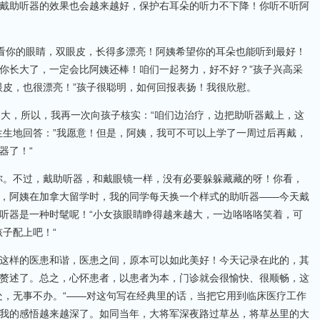
戴助听器的效果也会越来越好，保护右耳朵的听力不下降！你听不听阿
看你的眼睛，双眼皮，长得多漂亮！阿姨希望你的耳朵也能听到最好！
你长大了，一定会比阿姨还棒！咱们一起努力，好不好？”孩子兴高采
眼皮，也很漂亮！”孩子很聪明，如何回报表扬！我很欣慰。
不大，所以，我再一次向孩子核实：“咱们边治疗，边把助听器戴上，这
生生地回答：”我愿意！但是，阿姨，我可不可以上学了一周过后再戴，
器了！“
你。不过，戴助听器，和戴眼镜一样，没有必要躲躲藏藏的呀！你看，
，阿姨在加拿大留学时，我的同学每天换一个样式的助听器——今天戴
听器是一种时髦呢！“小女孩眼睛睁得越来越大，一边咯咯咯笑着，可
子配上吧！“
这样的医患和谐，医患之间，原本可以如此美好！今天记录在此的，其
赘述了。总之，心怀患者，以患者为本，门诊就会很愉快、很顺畅，这
处，无事不办。“——对这句写在经典里的话，当把它用到临床医疗工作
我的感悟越来越深了。如同当年，大将军深夜路过草丛，将草丛里的大