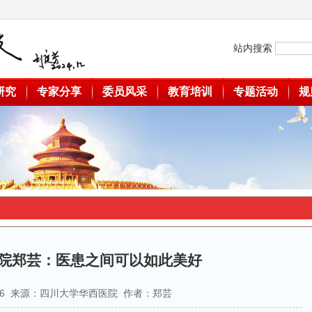
站内搜索
研究
专家分享
委员风采
教育培训
专题活动
规
院​郑芸：医患之间可以如此美好
2-26 来源：四川大学华西医院 作者：​郑芸