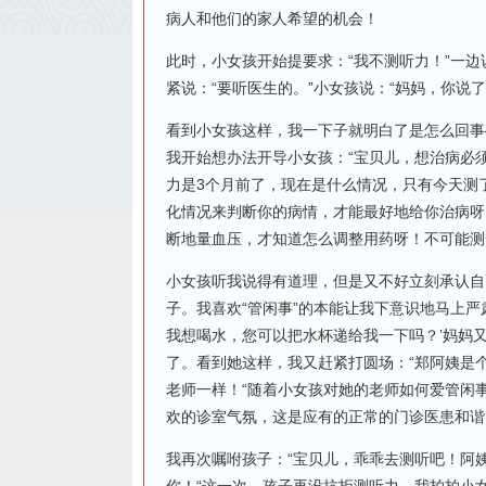
病人和他们的家人希望的机会！
此时，小女孩开始提要求：“我不测听力！”一
紧说：“要听医生的。”小女孩说：“妈妈，你说
看到小女孩这样，我一下子就明白了是怎么回事
我开始想办法开导小女孩：“宝贝儿，想治病必
力是3个月前了，现在是什么情况，只有今天测
化情况来判断你的病情，才能最好地给你治病呀
断地量血压，才知道怎么调整用药呀！不可能测
小女孩听我说得有道理，但是又不好立刻承认自
子。我喜欢“管闲事”的本能让我下意识地马上严
我想喝水，您可以把水杯递给我一下吗？’妈妈
了。看到她这样，我又赶紧打圆场：“郑阿姨是
老师一样！“随着小女孩对她的老师如何爱管闲
欢的诊室气氛，这是应有的正常的门诊医患和谐
我再次嘱咐孩子：“宝贝儿，乖乖去测听吧！阿