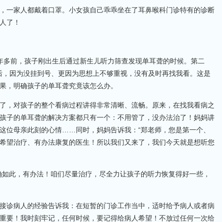
，一家人都戴着口罩。小女孩自己乖乖坐在了耳鼻喉科门诊特有的诊断
人了！
年多前，孩子刚出生后通过新生儿听力筛查发现单耳聋的时候。第二
查后，因为没挂到号、更因为思想上不够重视，没有及时再找我看。这是
果，明确孩子的单耳聋究竟该怎么办。
了，对孩子的整个看病过程讲得非常清晰、流畅。原来，在找我看病之
孩子的单耳聋的解决方案都只有一个：不用管了，没办法治了！妈妈讲
这位母亲此刻的心情……同时，妈妈告诉我：“郑老师，您是第一个、
希望治疗、有办法康复的医生！所以我们又来了，我们今天就是想听您
确如此，有办法！咱们尽量治疗，尽全力让孩子的听力恢复得好一些，
接诊病人的经验告诉我：在短暂的门诊工作当中，适时给予病人或者病
重要！我时刻牢记，任何时候，要记得给病人希望！不放过任何一次给