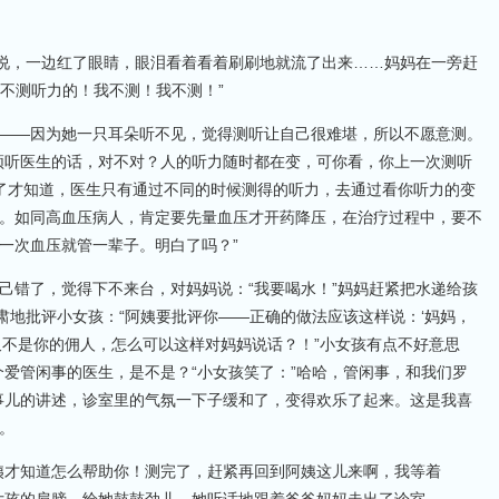
边说，一边红了眼睛，眼泪看着看着刷刷地就流了出来……妈妈在一旁赶
了不测听力的！我不测！我不测！”
——因为她一只耳朵听不见，觉得测听让自己很难堪，所以不愿意测。
须听医生的话，对不对？人的听力随时都在变，可你看，你上一次测听
了才知道，医生只有通过不同的时候测得的听力，去通过看你听力的变
。如同高血压病人，肯定要先量血压才开药降压，在治疗过程中，要不
一次血压就管一辈子。明白了吗？”
己错了，觉得下不来台，对妈妈说：“我要喝水！”妈妈赶紧把水递给孩
肃地批评小女孩：“阿姨要批评你——正确的做法应该这样说：‘妈妈，
又不是你的佣人，怎么可以这样对妈妈说话？！”小女孩有点不好意思
个爱管闲事的医生，是不是？“小女孩笑了：”哈哈，管闲事，和我们罗
事儿的讲述，诊室里的气氛一下子缓和了，变得欢乐了起来。这是我喜
。
姨才知道怎么帮助你！测完了，赶紧再回到阿姨这儿来啊，我等着