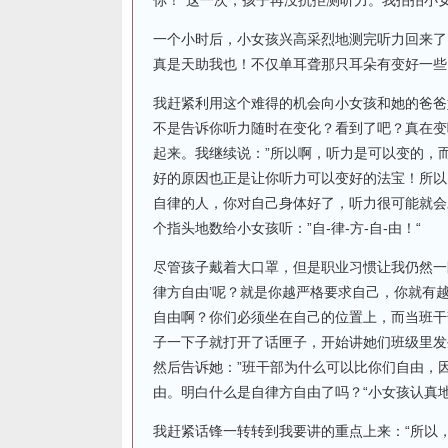
你！“这一次，孩子再没抗拒测听力。我拍拍小
一个小时后，小女孩兴高采烈地测完听力回来了
真是天助我也！不仅单耳聋那只耳朵有变好一些
我赶紧利用这个难得的机会向小女孩和她的爸爸
不是告诉你听力随时在变化？看到了吧？真在变
起来。我继续说：”所以啊，听力是可以变的，
好的原因也正是让你听力可以变好的法宝！所以
自律的人，你对自己身体好了，听力很可能就会
个指头地数给小女孩听：”自-律-方-自-由！“
尽管孩子戴着大口罩，但是职业习惯让我仍然一
律方自由’呢？就是你越严格要求自己，你就有
自由啊？你们必须坐在自己的位置上，而当班干
子一下子就打开了话匣子，开始讲她们班级里发
然后告诉她：”班干部为什么可以比你们自由，
由。明白什么是自律方自由了吗？“小女孩认真
我赶紧话锋一转转到我要讲的重点上来：“所以