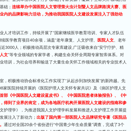
基础；
连续举办中国医院人文管理萤火虫计划暨人文品牌路演大赛、医
业内的品牌影响力活动，为推动我国医院人文建设发展注入了强劲动
业人才培训工作，持续开展了“国家继续医学教育培训、专家人才队伍
续医学教育项目40余项，涵盖“老年康复、人文护理、
医院人文
、老年
近3000人；积极推动高层次专家库建设,广泛吸收来自“安宁疗护、精
人文
”等专业领域的专家学者，构建生命关怀全周期专家智库体系。对
业培训，为社会培养和输送了大量生命关怀工作领域相关的专业技术人
室，积极推动协会标准化工作实现了“从起步到加快发展”的新跨越。先
108家医院持续开展的《医院护理人文关怀专家共识》及《病区护理人文
首部《中国医院人文建设蓝皮书》、《中国医院患者体验报告》、《中
，得到了业界的肯定，成为各地医疗机构开展医院人文建设的指南和参
文护理学》，为推进我国人文护理学科发展和推进人文护理工作开展提
发展注入了新动力；
出版了国内第一部医院人文品牌研究专著《医院品
。
通过对全国20余个省份进行“中国青少年生命质量”调查，完成了3个