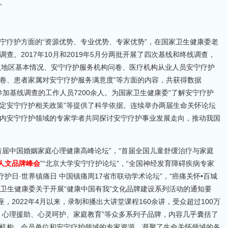
。
宁疗护方面的“资源优势、专业优势、专家优势”，在国家卫生健康委老
。2017年10月和2019年5月分两批开展了四次基线和终线调查，
试点地区基本情况、安宁疗护服务机构问卷、医疗机构从业人员安宁疗护
卷、患者家属对安宁疗护服务满意度”等方面的内容，共获得数据
字，参加基线调查的工作人员7200余人。为国家卫生健康委“了解安宁疗护
定安宁疗护相关政策”等提供了科学依据。连续举办两届生命关怀论坛
内安宁疗护领域的专家学者共同探讨安宁疗护事业发展走向，推动我国
首届中国婚姻家庭心理健康高峰论坛”，“首届全国儿童舒缓治疗与家庭
人文品牌峰会
”“北京大学安宁疗护论坛”，“全国神经发育障碍疾病专家
护日·世界镇痛日 中国镇痛周17省市联动学术论坛”，“癌痛关怀•百城
家卫生健康委关于开展“健康中国有我”文化品牌建设系列活动的通知要
座，2022年4月以来，录制和播出大讲堂课程160余讲，受众超过100万
、心理援助、心灵呵护、家庭教育”等众多系列子品牌，内容几乎囊括了
机构、会员单位和安宁疗护领域的专家资源，凝聚了生命关怀领域的各