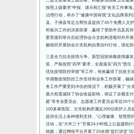
二是全面落实上级部署。积极参加国家卫生健康
按照上级要求“申报、请示和汇报”有关工作事项
治理行动，举办了“健康中国有我”文化品牌系
县、子洲县等定点帮扶县提供了45个免费人文
村振兴工作的决策部署，赢得了受助学员及其所
委里接到举办后处理协会分支机构违规对外开展
极组织开展协会分支机构自查自纠行动，强化协
三是全力抗击疫情斗争。新型冠状病毒疫情爆发
策，严格按照“四早”要求，全面落实“四方”责
优化疫情防控举措”等工作，有效赢得了抗疫主
学调整疫情防控工作安排和业务工作部署，确保疫
务工作严重受到冲击的情况下，积极开展了“分
最大程度减轻了协会收益影响，保证了全额支付
庭”等专业委员会、志愿者工作委员会等近20
100多家医院，分支机构所属近200位医护人
提供生活上各种便利支持。“心理健康、智慧照
活动，在“大年三十”开展24小时线上公益援
锦旗；通过网络平台开展了20余期“提灯讲堂