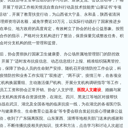
委、民政部等主管单位组织的学习培训、座谈交流、会议活动等，严格
。开展了培训工作相关情况自查自纠行动及技术技能类“山寨证书”专项
列活动”，开展了教育扶贫行动，为山西省大宁县、永和县，陕西省清涧
护理师资培训名额，减免学费近10万元，以实际行动践行了国家推进乡
在单位、地方政府的高度肯定，有效树立了协会的社会公益形象。按照
合作的指示，严格对分支机构进行了整治，保质保量完成整改任务。积
会对分支机构的统一管理和监督。
后，协会贯彻执行国家卫生健康委、办公场所属地管理部门的防控政
任，开展了“适时发布抗疫信息、动态信息统计上报、精准组织隔离管控、
动，保障了协会人员的生命财产安排。随机召开疫情防控工作会议，科
情防控和业务工作实现了“双推进”、“两不误”。疫情三年，在各项业
支机构换届重组、主动激活僵尸机构、开展分支机构调研指导”等工作，
员工工资和协会正常开销。协会“人文护理、
医院人文建设
、婚姻与家
个分支机构发挥各自资源优势，在湖北、四川、黑龙江等地区对接帮扶
员奋战在武汉、湖北及全国各地的临床抗疫一线，为在湖北的各省医疗队
护与健康养生、生命教育公益基金”等专委会联合发起抗疫心理健康公益
助行动，收到了广东隔离医院、山东莱西、淄博等地相关部门送来的感谢和
”活动，不断传播抗疫相关的知识、技术和方法，点击学习和讨论人次超过