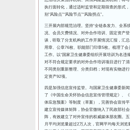
执行面转化，通过适时监管和定期筛查的形式，
别“风险点”“风险节点”“风险拐点”。
三开展内部规范治理。坚持“全链条发力、全系统
况、会员欠费情况、对外合作培训、固定资产登
谈，听取了分支机构的工作开展情况汇报，汇总
用章、公章76枚、职能部门印章5枚。梳理了会
工作。以“国家卫生健康委组织开展培训为名违
对不符合规定要求的对外合作培训项目进行了清
不同类别重新整理、分类归档；对现有实物进行
定资产92项。
四是加强信息宣传监管。与国家卫生健康委新闻
了《中国生命关怀协会信息宣传管理规定》、《
体应急预案》等制度（草案），完善协会宣传平台
建立宣传媒体矩阵，协会官微纳入了民政部社会
阵，有效建立了对外宣传的权威媒体朋友圈。五年
月平均浏览量超过2万人次，官网平均每天浏览