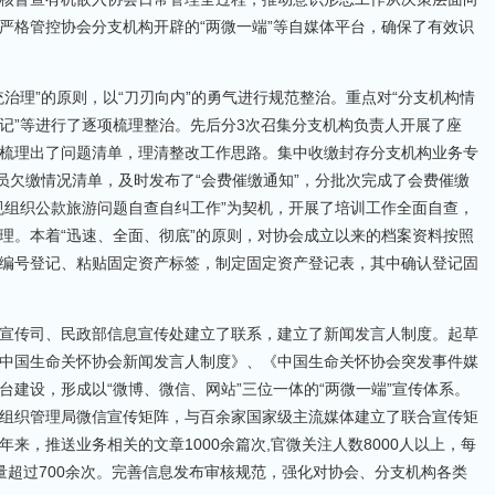
严格管控协会分支机构开辟的“两微一端”等自媒体平台，确保了有效识
治理”的原则，以“刀刃向内”的勇气进行规范整治。重点对“分支机构情
记”等进行了逐项梳理整治。先后分3次召集分支机构负责人开展了座
梳理出了问题清单，理清整改工作思路。集中收缴封存分支机构业务专
员欠缴情况清单，及时发布了“会费催缴通知”，分批次完成了会费催缴
规组织公款旅游问题自查自纠工作”为契机，开展了培训工作全面自查，
理。本着“迅速、全面、彻底”的原则，对协会成立以来的档案资料按照
编号登记、粘贴固定资产标签，制定固定资产登记表，其中确认登记固
宣传司、民政部信息宣传处建立了联系，建立了新闻发言人制度。起草
中国生命关怀协会新闻发言人制度》、《中国生命关怀协会突发事件媒
建设，形成以“微博、微信、网站”三位一体的“两微一端”宣传体系。
组织管理局微信宣传矩阵，与百余家国家级主流媒体建立了联合宣传矩
来，推送业务相关的文章1000余篇次,官微关注人数8000人以上，每
量超过700余次。完善信息发布审核规范，强化对协会、分支机构各类