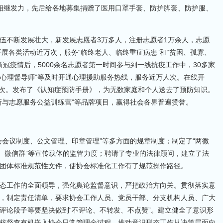
相继发力，先后给各地募集捐赠了医用口罩手套、防护脚套、防护服、
。
伍不断发展壮大，新发展志愿者3万多人，注册志愿者1万余人，志愿
开展各类活动近万次，服务“临终老人、临终重症病患”和“贫困、孤寡、
新冠疫情后，5000余名志愿者第一时间参与到一线抗疫工作中，30多家
、心理督导师”等及时开通心理援助服务热线，服务近万人次。在线开
余人次。发布了《认知症预防手册》，为无数家庭和个人送去了预防知识。
新与志愿服务公益训练营”等品牌项目，赢得社会各界普遍赞誉。
会会议制度、公文管理、印章管理”等多方面的规章制度；制定了“两微
号、微信群”等宣传载体的监管力度；聘请了专业的法律顾问，建立了法
团体标准规范性文件，使协会标准化工作有了规范操作路径。
态工作的全面领导，强化舆论监督意识，严把政治方向关。贯彻落实意
，制定责任清单，要求协会工作人员、党员干部、分支机构人员、广大
评论段子等要坚决做到“不评论、不转发、不点赞”。建立健全了意识形
核督查有机嵌入协会日常管理全过程，推动意识形态工作从决策层面向