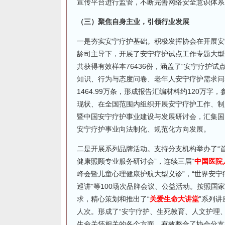
宣传平台进行监管，不断完善网络安全意识体系
（三）聚焦自身主业，引领行业发展
一是夯实安宁疗护基础。积极发挥协会在开展安
龄司主导下，开展了安宁疗护试点工作专题大型调查
共获得有效样本76436份，涵盖了“安宁疗护
知识、行为与态度问卷、老年人安宁疗护需求问
1464.99万条，形成报告汇编材料约120万
现状、在全国范围内组织开展安宁疗护工作、制
暨中国安宁疗护事业建设与发展研讨会，汇集国
安宁疗护事业向法制化、规范化方向发展。
二是开展系列品牌活动。支持分支机构举办了“
健康照顾专业服务研讨会”，连续三届“
中国医院
峰会暨儿童心理健康护航大型义诊”，“世界安宁疗
巡讲”等100场次品牌会议、公益活动。按照国
求，精心策划和推出了“
关爱生命大讲堂
”系列讲
人次。形成了“安宁疗护、生死教育、人文护理
生命关怀相关的各个方面。有效整合了协会分支