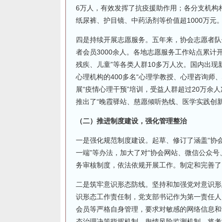
6万人，有效发挥了抗疫援助作用；各分支机构
纸尿裤、护目镜、中药汤剂等价值超1000万元
四是持续开展志愿服务。五年来，协会志愿者队
者会员3000余人。各地志愿服务工作站点累计
残疾、儿童”等各类人群10多万人次。国内出现
心理机构的400多名“心理学教授、心理咨询师
展“疫情心理干预”培训，受益人群超过20万
推出了“晚霞驿站、慈愿倾听热线、医学实践创
（二）推进制度建设，强化管理整治
一是强化规范制度建设。起草、修订了涵盖“协
一端”等办法，加大了对“协会网站、微信公众
务审核制度，依法依规开展工作。制定和完善了
二是筑牢意识形态防线。坚持和加强党对意识形
识形态工作责任制，党支部书记作为第一责任人
会员等严格自身管理，要求对敏感的网络信息和
态治理决策指挥机制、舆情风险监测机制，将考