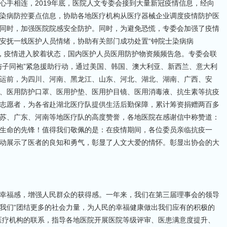
心手相连，2019年底，医院人文专委会接到大量新冠疫情信息，经向
染病防控要点信息，协助各地医疗机构从医疗器械企业调度疫情防护医
同时，加强医院院感安全防护。同时，为避免恐慌，专委会加强了疫情
安抚一线医护人员情绪，协助有关部门成功处置“钟院士染病病
旬，疫情进入胶着状态，国内医护人员医用防护物资频频告急。专委会联
与子同袍”紧急援助行动，通过美国、韩国、澳大利亚、新西兰、意大利
运前，为四川、河南、黑龙江、山东、河北、湖北、湖南、广西、安
、医用防护口罩、医用护垫、医用护目镜、医用消毒液、抗生素等抗疫
志愿者，为各省赴湖北医疗队提供生活后勤保障，累计筹资捐赠两百多
苏、广东、河南等地医疗队的高度赞誉，各地医院在感谢信中称赞道：
生命的先锋！值得我们敬佩的是：在疫情期间，各位委员亲临抗疫一
动展示了医者的良知和勇气，彰显了人文大爱的情怀。彰显出协会的大
幸福感，增强人民群众的获得感。一年来，我们在第三届理事会的领导
我们“团结更多的社会力量，为人民的幸福健康做出我们应有的积极的
医疗机构的联系，指导各地医院开展医院等级评审、医患满意度提升、