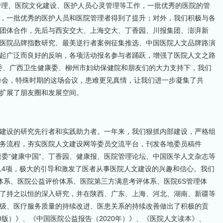
管理、医院文化建设、医护人员心灵管理等工作，一批优秀的医院的管
，一批优秀的医护人员和医院管理者得到了提升；对外，我们积极与各
团体合作，先后与西安交大、上海交大、丁香园、川报集团、澎湃新
医院品牌指数研究、最美逆行者案例征集推选、中国医院人文品牌路演
起广泛而良好的反响，各项活动报名参与者踊跃，增强了医院人文之路
康委、广西卫生健康委、柳州市妇幼保健院和朋友们的大力支持下，我们
牌峰会，特殊时期的这场会议，患难更见真情，让我们进一步凝集了共
扩展了朋友圈和发展空间。
建设的研究先行者和实践助力者。一年来，我们狠抓内部建设，严格组
务流程，夯实医院人文建设网等委员交流平台，刊发各地委员稿件
康委“健康中国”、丁香园、健康报、医院管理论坛、中国医学人文杂志等
目14项，极大的引导和激发了医者从事医院人文建设的兴趣和信心。我们
体系、医院公益评价体系、医院第三方满意考评体系、医院6S管理体
了持之以恒的深入研究，并在陕西、广东、上海、河北、湖南、新疆等
级、医疗服务质量的持续改进、医患关系的持续改善做出了积极的贡
0版）》、《中国医院公益报告（2020年）》、《医院人文读本》、