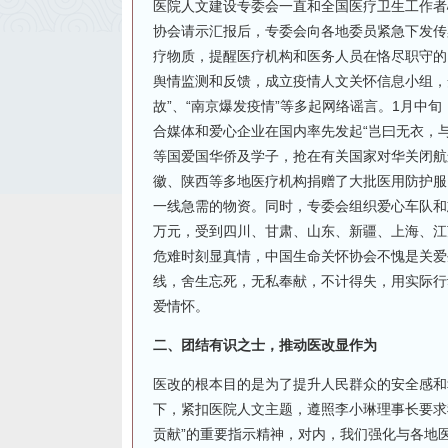
医院人文建设专委会一直和全国医疗卫生工作者
协会请示汇报后，专委会向各地委员紧急下发传
疗物质，提醒医疗机构和医务人员在恪尽职守的
舆情监测和反馈，成立疫情人文关怀信息小组，
故”、“南京爆发疫情”等多起网络谣言。1月中
合媒体和爱心企业在国内率先发起“岂曰无衣，
等国爱国华侨及学子，抢在有关国家对华关闭航
徽、陕西等多地医疗机构捐赠了大批医用防护服
一线急需的物资。同时，专委会组织爱心车队和
万元，受到四川、甘肃、山东、新疆、上海、江
危难时刻显真情，中国生命关怀协会不愧是关爱
线，舍生忘死，无私奉献，不计得失，用实际行
爱情怀。
二、团结有识之士，推动医改显作为
医改的根本目的是为了提升人民群众的安全感和
下，紧扣医院人文主题，遵照李小琳理事长要求
贡献”的重要指示精神，对内，我们强化与各地