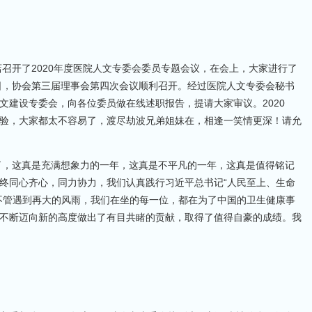
店召开了2020年度医院人文专委会委员专题会议，在会上，大家进行了
9日，协会第三届理事会第四次会议顺利召开。经过医院人文专委会秘书
文建设专委会，向各位委员做在线述职报告，提请大家审议。2020
验，大家都太不容易了，渡尽劫波兄弟姐妹在，相逢一笑情更深！请允
凡了，这真是充满想象力的一年，这真是不平凡的一年，这真是值得铭记
终同心齐心，同力协力，我们认真践行习近平总书记“人民至上、生命
不管遇到再大的风雨，我们在坐的每一位，都在为了中国的卫生健康事
不断迈向新的高度做出了有目共睹的贡献，取得了值得自豪的成绩。我