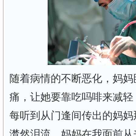
随着病情的不断恶化，妈妈
痛，让她要靠吃吗啡来减轻
每听到从门逢间传出的妈妈
潸然泪流。妈妈在我面前从