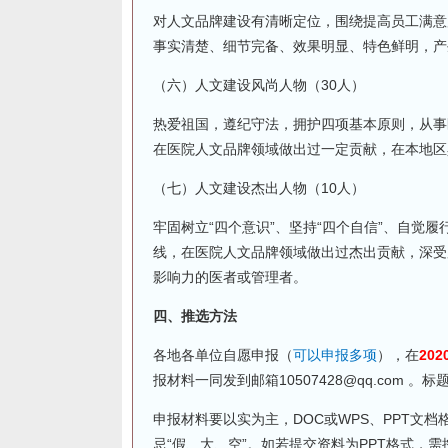
对人文品牌建设有清晰定位，围绕提高员工满意
事实清楚、细节完备、效果明显、特色鲜明，产
（六）人文建设风尚人物（30人）
热爱祖国，遵纪守法，拥护四项基本原则，从事
在医院人文品牌领域做出过一定贡献，在本地区
（七）人文建设杰出人物（10人）
牢固树立“四个意识”、坚持“四个自信”、自觉
线，在医院人文品牌领域做出过杰出贡献，深受
影响力的医者或管理者。
四、推选方法
各地各单位自愿申报（
可以申报多项
），在
20
报材料一同发到邮箱10507428@qq.com 
申报材料要以实为主，DOC或WPS、PPT文
忌“假、大、空”。如若提交资料为PPT格式，需