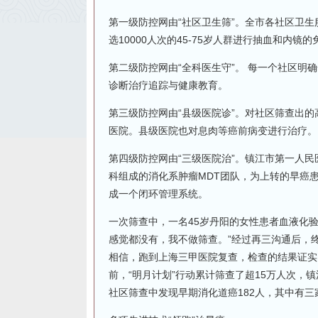
第一级防控网由“社区卫生筛”。全市各社区卫生
选10000人次的45-75岁人群进行抽血和内
第二级防控网由“全科医生守”。 每一个社区
诊断治疗追踪与健康教育。
第三级防控网由“县级医院诊”。对社区筛查出
医院。县级医院也对息肉等癌前病变进行治疗。
第四级防控网由“三级医院治”。镇江市第一人
科组成的消化系肿瘤MDT团队，为上转的早癌
成一个闭环管理系统。
一次筛查中，一名45岁丹阳的女性患者血液化
感觉都没有，我不做筛查。”经过再三沟通后，
相信，跑到上海三甲医院复查，检查的结果证实
前，“明月计划”行动累计筛查了超15万人次，镇
社区筛查中发现早期消化道癌182人，其中有三