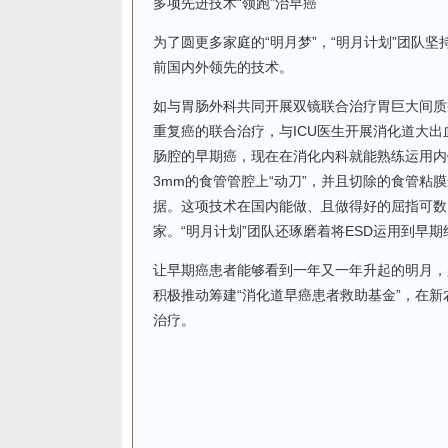
多项先进技术“领跑”治早癌
为了圆更多家庭的“明月梦”，“明月计划”团队
前国内外领先的技术。
如与胃肠外科共同开展双镜联合治疗胃巨大间质
重复癌的联合治疗，与ICU医生开展消化道大
肠腔的早期癌，现在在消化内科就能熟练运用内镜
3mm的食管管腔上“动刀”，并且切除的食管
据。这项技术在国内能做、且做得好的屈指可数
家。“明月计划”团队还琢磨着将ESD运用到早
让早期癌患者能够看到一年又一年升起的明月，
积极推动筹建“消化道早癌患者救助基金”，在
治疗。