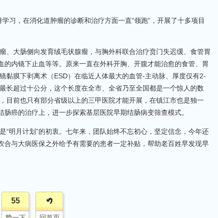
坚持学习，在消化道肿瘤的诊断和治疗方面一直“领跑”，开展了十多项目
瘤、大肠侧向发育绒毛状腺瘤，与胸外科联合治疗贲门失迟缓、食管胃
出血的内镜下止血等等。原来一直在外科开胸、开腹才能治愈的食管、胃
黏膜下剥离术（ESD）在临近人体最大的血管-主动脉、厚度仅有2-
粘膜最长超过十公分，这个长度在全市、全省乃至全国都是一个惊人的数
，目前也只有部分省级以上的三甲医院才能开展，在镇江市也是独一
期结肠癌的治疗上，进一步探索基层医院早期结肠病变筛查模式。
是“明月计划”的初衷。七年来，团队始终不忘初心，坚定信念，今年还
新农合与大病医保之外给予有需要的患者一定补贴，帮助老百姓早发现早
55
赞一下
回首页