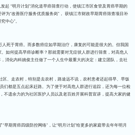
队发起 “明月计划”消化道早癌筛查行动，使镇江市区食管及胃癌早期的
委评为“改善医疗服务优质服务岗”， 获镇江市财政早期胃癌筛查项目补
研究中心”。
有17万人死于胃癌。而多数癌症如早期治疗，康复的可能是很大的。但我国
国家。如何提高早癌诊断率？那就需要对无症状人群进行筛查，对高危人
1年，消化内科姚俊主任做了一个人生中最重大的决定：建立团队，去社
进社区、走农村，特别是去农村，路途远不说，农村患者还起得早、早饭
员们都是五点起床赶路。为了便于对高危人群进行追踪，还为每一位检
，不遗余力的为社区医护人员以及老百姓开展科普宣讲，提高大家的健
了“早期胃癌四级防控网络”，让“明月计划”给更多的家庭带去年年明月