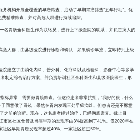
服务机构开展全覆盖的早癌筛查，启动了早期胃癌筛查“五年行动”。优
镜的免费精准筛查，并对高危人群进行持续追踪。
明确一名胃肠全科医生作为联络员，进行上下级医院的联系，并负责病人的
的高危人群，由县级医院进行诊断和确认，如果确诊早癌，立即转到上级
民医院建立了由消化内科、普外科、化疗科以及检验科、影像中心等多学
患者制定综合治疗方案。并负责培训社区全科医生和县级医院医生，形
验指标异常，需要做胃镜筛查。但这位患者非常抗拒，“我好的很，什么
终于同意做了胃镜，果然在胃内发现三处早癌病灶。但患者还是不愿意
了之前的诊断。现在，这名患者经过治疗，已经彻底康复。截止目
江市区社区食管及胃癌早期的发现率由3%提高到了41%。仅2020年在
家社区早期胃癌发现率超过40%。一家社区超过50%。