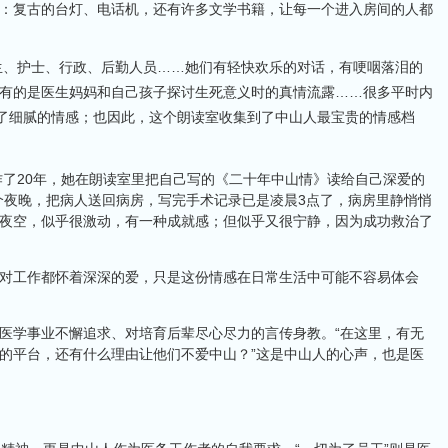
：复古的台灯、电话机，还有许多文学书籍，让每一个进入房间的人都
护士、行政、后勤人员……她们有轻快欢乐的对话，有哽咽落泪的
有的是医生妈妈和自己孩子探讨生死意义时的真情流露……很多平时内
出了细腻的情感；也因此，这个朗读室收集到了中山人最宝贵的情感档
20年，她在朗读室里把自己写的《二十年中山情》读给自己深爱的
个夜晚，把病人送回病房，写完手术记录已是凌晨3点了，病房里静悄悄
夜空，似乎很激动，有一种成就感；但似乎又很宁静，因为成功救治了
工作都怀着深深的爱，只是这份情感在日常生活中可能不容易体会
学事业不懈追求、对培育后辈尽心尽力的言传身教。“在这里，有无
的平台，还有什么理由让他们不爱中山？”这是中山人的心声，也是医