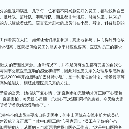
的重视和满足，几乎每一位有着不同兴趣爱好的员工，都能找到自己
、足球队、篮球队、羽毛球队，而且都非常活跃。时装队里，从56岁
的方式绽放着优雅。语言艺术剧社的成员们在小品、辩论、科普短剧的
作者实在太忙，如何让他们愿意参加，真正地参与，从而得到身心放
要求很高，医院提供给员工的服务水平相应也要高，医院对员工的要求
力的普遍性来源。通常情况下，并不是所有医生都有完备的自我心
与同事交流医患互动的感受和细节，因此对医患关系的处理常常感到困
从2009年开始启动的“巴林特小组”，是一种用话题讨论、情景扮演等
高沟通能力、训练处理医患关系的方法。
盾的当天，她很快平复心情，但“直到参加完活动才真正卸下心理包
我一直很害怕，每天提心吊胆，总担心再次遇到同样的患者。今天给大家
听着听着我感觉暖和多了。”
巴林特小组成员主要来自临床医生，但中山医院在实践中扩大成员范
建设成了真正属于全体中山职工的“心灵家园”。“员工有了好的心态，
加理解病人，从而病人也就更理解我们医务工作者。”这是中山医院各