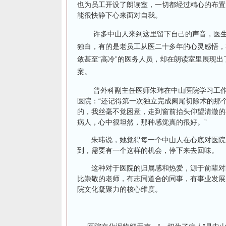
也为员工开设了朗读室，一切都经过精心的布置
能很快静下心来面对自我。
许多中山人来到这里留下自己的声音，医生、
独白，有的是老员工从医二十多年的心灵感悟，
敛甚至“高冷”的医务人员，却在朗读室里展现
案。
普外科副主任医师朱玮在中山医院学习工作了
医院：“还记得第一次独立完成阑尾切除术的那
的，我丝毫不觉困意，走到窗前抬头仰望清澈的
病人，心中很坦然，那种感觉真的很好。”
朱玮说，她觉得每一个中山人在心底对医院对
到，需要有一个这样的机会，停下来去回味。
这种对于医院的归属感和热爱，源于前辈对医
比崇敬的老师，有志同道合的同事，有事业发展
院文化凝聚力的核心维度。