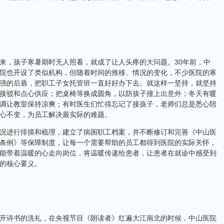
，孩子寒暑期时无人照看，就成了让人头疼的大问题。30年前，中
院也开设了类似机构，但随着时间的推移、情况的变化，不少医院的寒
强的后盾，把职工子女托管班一直好好办下去。就这样一坚持，就坚持
接驳和点心供应；把桌椅等换成圆角，以防孩子撞上出意外；冬天有暖
调让教室保持凉爽；有时医生们忙得忘记了接孩子，老师们总是悉心陪
心不变，为员工解决最实际的难题。
进行排摸和梳理，建立了病困职工档案，并不断修订和完善《中山医
条例》等保障制度，让每一个需要帮助的员工都得到医院的实际关怀，
能带着温暖的心走向岗位，将温暖传递给患者，让患者在就诊中感受到
的核心要义。
诗书的洗礼，在央视节目《朗读者》红遍大江南北的时候，中山医院