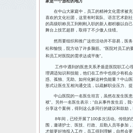
家是一个放松的地方
在中山大家庭中，员工的精神文化需求被充分
喜欢的文化社团，这里有时装队、语言艺术剧社
的高级职称员工到刚刚入职的新人都积极以自己
舞台上技艺超群，取得了不少傲人佳绩。
然而要组织和推广这些活动并不容易，医务工
松和愉悦，院方动了许多脑筋。“医院对员工的
和员工对医院的需求达成平衡”。
工作中遇到的医患关系矛盾是医院职工心理压
理调适知识和技能，他们在工作中也很少有机会
惑、孤独、无助。如何化解这种负能量？中山医院
形式让医生互相沟通交流，以疏解职业压力、提
中山医院的一名医生坦言，虽然在发生医患矛
袱”。另外一名医生表示：“自从事件发生后，
分享这个案例，得到这么多同行的建议和鼓励，
8年间，已经开展了100多次活动。传统的
围，邀请护士、医技、行政、后勤人员等参加，
才能更好地投入工作，员工得到理解，自然会更