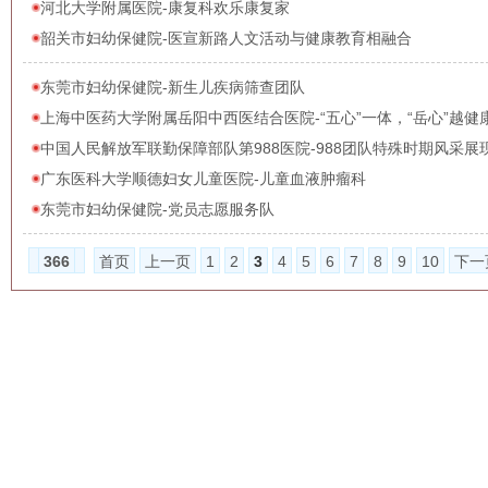
河北大学附属医院-康复科欢乐康复家
韶关市妇幼保健院-医宣新路人文活动与健康教育相融合
东莞市妇幼保健院-新生儿疾病筛查团队
上海中医药大学附属岳阳中西医结合医院-“五心”一体，“岳心”越健
中国人民解放军联勤保障部队第988医院-988团队特殊时期风采展
广东医科大学顺德妇女儿童医院-儿童血液肿瘤科
东莞市妇幼保健院-党员志愿服务队
366
首页
上一页
1
2
3
4
5
6
7
8
9
10
下一