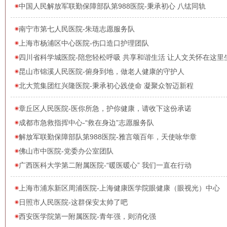
中国人民解放军联勤保障部队第988医院-秉承初心 八纮同轨
南宁市第七人民医院-朱琏志愿服务队
上海市杨浦区中心医院-伤口造口护理团队
四川省科学城医院-陪您轻松呼吸 共享和谐生活 让人文关怀在这里
昆山市锦溪人民医院-俯身到地，做老人健康的守护人
北大荒集团红兴隆医院-秉承初心践使命 凝聚众智迈新程
章丘区人民医院-医你所急，护你健康，请收下这份承诺
成都市急救指挥中心-“救在身边”志愿服务队
解放军联勤保障部队第988医院-雅言颂百年，天使咏华章
佛山市中医院-党委办公室团队
广西医科大学第二附属医院-“暖医暖心” 我们一直在行动
上海市浦东新区周浦医院-上海健康医学院眼健康（眼视光）中心
日照市人民医院-这群保安太帅了吧
西安医学院第一附属医院-青年强，则消化强